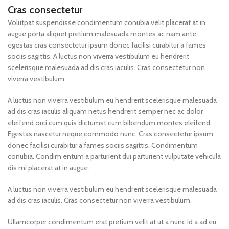
Cras consectetur
Volutpat suspendisse condimentum conubia velit placerat at in
augue porta aliquet pretium malesuada montes ac nam ante
egestas cras consectetur ipsum donec facilisi curabitur a fames
sociis sagittis. A luctus non viverra vestibulum eu hendrerit
scelerisque malesuada ad dis cras iaculis. Cras consectetur non
viverra vestibulum.
A luctus non viverra vestibulum eu hendrerit scelerisque malesuada
ad dis cras iaculis aliquam netus hendrerit semper nec ac dolor
eleifend orci cum quis dictumst cum bibendum montes eleifend.
Egestas nascetur neque commodo nunc. Cras consectetur ipsum
donec facilisi curabitur a fames sociis sagittis. Condimentum
conubia. Condim entum a parturient dui parturient vulputate vehicula
dis mi placerat at in augue.
A luctus non viverra vestibulum eu hendrerit scelerisque malesuada
ad dis cras iaculis. Cras consectetur non viverra vestibulum.
Ullamcorper condimentum erat pretium velit at ut a nunc id a ad eu