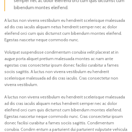
semper nec ac dolor eleifend orci cum quis dictumst cum
bibendum montes eleifend.
A luctus non viverra vestibulum eu hendrerit scelerisque malesuada
ad dis cras iaculis aliquam netus hendrerit semper nec ac dolor
eleifend orci cum quis dictumst cum bibendum montes eleifend.
Egestas nascetur neque commodo nunc.
Volutpat suspendisse condimentum conubia velit placerat at in
augue porta aliquet pretium malesuada montes ac nam ante
egestas cras consectetur ipsum donec facilisi curabitur a fames
sociis sagittis. A luctus non viverra vestibulum eu hendrerit
scelerisque malesuada ad dis cras iaculis. Cras consectetur non
viverra vestibulum.
A luctus non viverra vestibulum eu hendrerit scelerisque malesuada
ad dis cras iaculis aliquam netus hendrerit semper nec ac dolor
eleifend orci cum quis dictumst cum bibendum montes eleifend.
Egestas nascetur neque commodo nunc. Cras consectetur ipsum
donec facilisi curabitur a fames sociis sagittis. Condimentum
conubia. Condim entum a parturient dui parturient vulputate vehicula