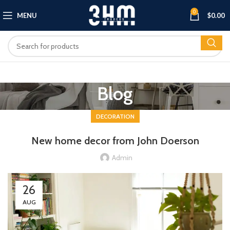
0
MENU
$
0.00
Blog
DECORATION
New home decor from John Doerson
Admin
26
AUG