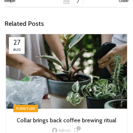
Newer
Older
Related Posts
27
AUG
FURNITURE
Collar brings back coffee brewing ritual
0
Admin