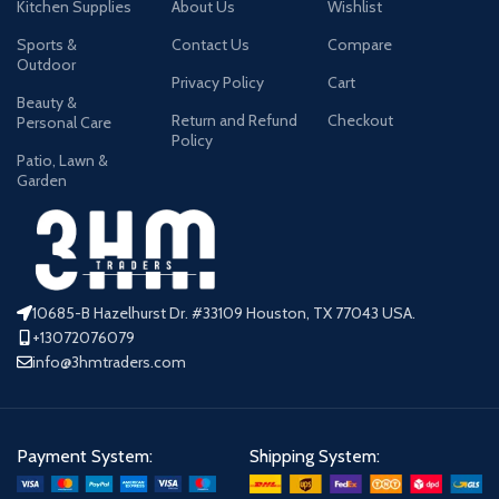
Kitchen Supplies
About Us
Wishlist
Sports &
Contact Us
Compare
Outdoor
Privacy Policy
Cart
Beauty &
Return and Refund
Checkout
Personal Care
Policy
Patio, Lawn &
Garden
10685-B Hazelhurst Dr. #33109 Houston, TX 77043 USA.
+13072076079
info@3hmtraders.com
Payment System:
Shipping System: